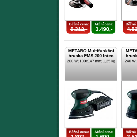
Běžná cena:
Akční cena:
Běžná 
5.312,-
3.490,-
4.52
METABO Multifunkční
META
bruska FMS 200 Intec
brusk
200 W; 100x147 mm; 1,25 kg
240 W; 
Běžná cena:
Akční cena:
Běžná 
2.892,-
1.690,-
2.52