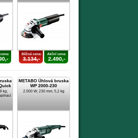
 cena:
Běžná cena:
Akční cena:
90,-
3.134,-
2.490,-
ruska
METABO Úhlová bruska
Quick
WP 2000-230
9 kg;
2.000 W; 230 mm; 5,2 kg
upínací