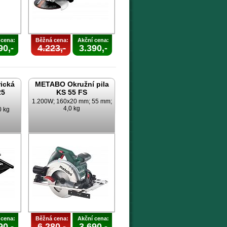
 cena:
Běžná cena:
Akční cena:
90,-
4.223,-
3.390,-
ická
METABO Okružní pila
25
KS 55 FS
1.200W; 160x20 mm; 55 mm;
4,0 kg
0 kg
 cena:
Běžná cena:
Akční cena:
90,-
6.280,-
3.690,-