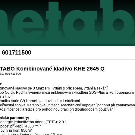
Akce Metabo
 601711500
TABO Kombinované kladivo KHE 2645 Q
BO 601711500
s:
nované kladivo se 3 funkcemi: Vrtání s příklepem, vrtání a sekání
o Quick: Rychlá výměna mezi příklepovým sklíčidlem SDS-Plus a rychloupínacím skl
a a kovu
ronika Vario (V) k práci s odpovídajícími otáčkami
ečnostní spojka Metabo S-automatic: Mechanické odpojení pohonu při zablokování
ač s možností aretace pro pohodlnou práci při dlouhodobém používání
nické parametry:
energie jednotlivého úderu (EPTA): 2.9 J
počet příklepů: 4300 /min
ovitý příkon: 850 W
ání betonu vrtáním s příklepem: 26 mm