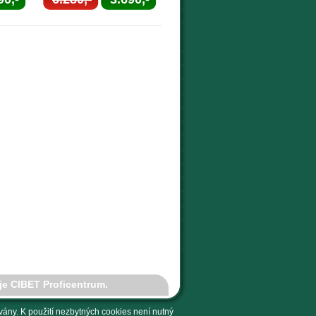
je CIBET Proficentrum.
ány. K použití nezbytných cookies není nutný