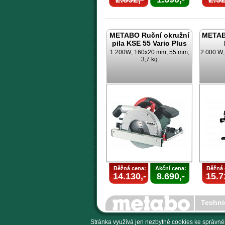
METABO Ruční okružní
METAB
pila KSE 55 Vario Plus
1.200W; 160x20 mm; 55 mm;
2.000 W
3,7 kg
Běžná cena:
Akční cena:
Běžná 
14.130,-
8.690,-
15.7
Techni
Stránka využívá jen nezbytné cookies ke správné