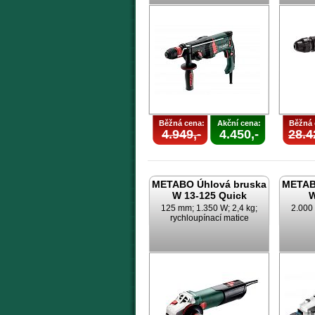
Běžná cena:
Akční cena:
Běžná 
4.949,-
4.450,-
28.4
METABO Úhlová bruska
METAB
W 13-125 Quick
W
125 mm; 1.350 W; 2,4 kg;
2.000
rychloupínací matice