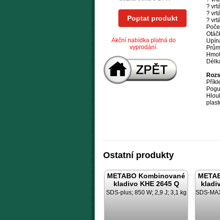
? vrt
? vrt
Poptat produkt
? vr
Počet
Otáčk
Akční nabídka platná do
Upín
vyprodání.
Prům
Hmot
Délk
Rozs
Přík
Pogu
Hlou
plast
Ostatní produkty
METABO Kombinované
METAB
kladivo KHE 2645 Q
kladi
SDS-plus; 850 W; 2,9 J; 3,1 kg
SDS-MAX;