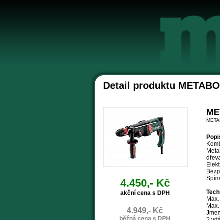
Detail produktu METABO
ME
META
Popi
Kombi
Metab
dřev
Elekt
Bezp
Spín
4.450,- Kč
Tech
akční cena s DPH
Max. 
Max. 
4.949,- Kč
Jmen
běžná cena s DPH
? vrt