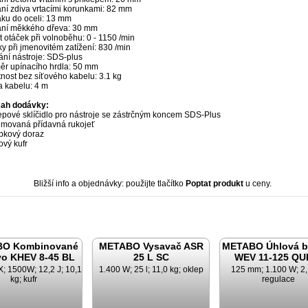
ání zdiva vrtacími korunkami: 82 mm
áku do oceli: 13 mm
tání měkkého dřeva: 30 mm
 otáček při volnoběhu: 0 - 1150 /min
y při jmenovitém zatížení: 830 /min
ání nástroje: SDS-plus
ěr upínacího hrdla: 50 mm
nost bez síťového kabelu: 3.1 kg
a kabelu: 4 m
ah dodávky:
lepové sklíčidlo pro nástroje se zástrčným koncem SDS-Plus
movaná přídavná rukojeť
bkový doraz
ový kufr
Bližší info a objednávky: použijte tlačítko
Poptat produkt
u ceny.
O Kombinované
METABO Vysavač ASR
METABO Úhlová b
vo KHEV 8-45 BL
25 L SC
WEV 11-125 QU
 1500W; 12,2 J; 10,1
1.400 W; 25 l; 11,0 kg; oklep
125 mm; 1.100 W; 2,
kg; kufr
regulace