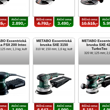
cena:
Akční cena:
Běžná cena:
Akční cena:
Běžná cena:
Akční
5,-
2.890,-
4.792,-
3.490,-
10.515,-
5.9
BO Excentrická
METABO Excentrická
METABO Excentr
a FSX 200 Intec
bruska SXE 3150
bruska SXE 4
TurboTec
125 mm; 1,3 kg; kufr
310 W; 150 mm; 1,6 kg; kufr
320 W; 125 mm; 2,
cena:
Akční cena:
Běžná cena:
Akční cena:
Běžná cena:
Akční
9,-
1.690,-
6.643,-
4.990,-
5.191,-
4.9