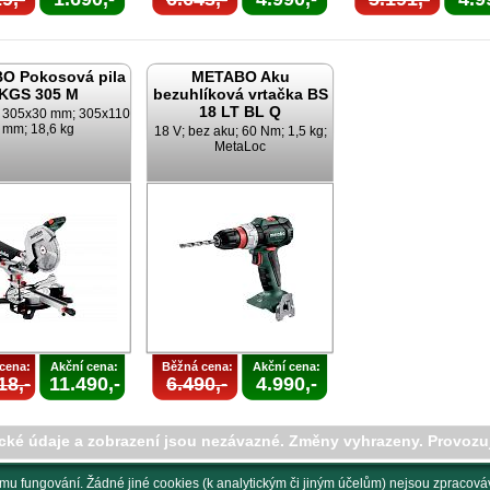
O Pokosová pila
METABO Aku
KGS 305 M
bezuhlíková vrtačka BS
18 LT BL Q
; 305x30 mm; 305x110
mm; 18,6 kg
18 V; bez aku; 60 Nm; 1,5 kg;
MetaLoc
cena:
Akční cena:
Běžná cena:
Akční cena:
18,-
11.490,-
6.490,-
4.990,-
cké údaje a zobrazení jsou nezávazné. Změny vyhrazeny. Provozu
mu fungování. Žádné jiné cookies (k analytickým či jiným účelům) nejsou zpracováv