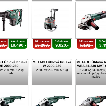
cena:
Akční cena:
Běžná cena:
Akční cena:
Běžná cena:
Akční
23,-
18.490,-
13.298,-
9.820,-
5.191,-
3.4
O Úhlová bruska
METABO Úhlová bruska
METABO Úhlová b
E 2000-230
W 2200-230
WEA 24-230 MVT 
 W; 230 mm; 5,2 kg;
2.200 W; 230 mm; 5,2 kg
2.200 W; 230 mm; 5,
rozběh
otočná rukojeť; rychlo
matice